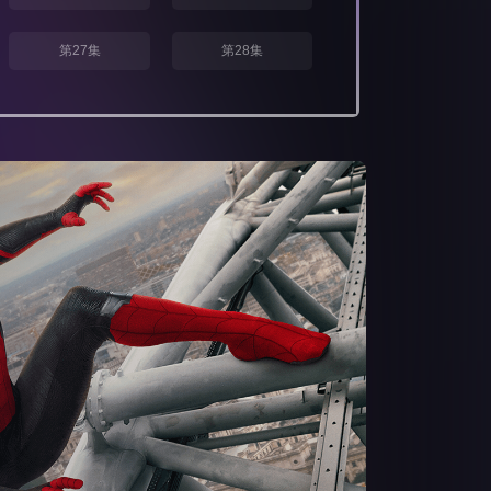
第27集
第28集
第34集
第35集
第41集
第42集