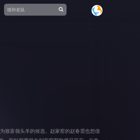
为致富领头羊的候选。赵家窑的赵春需也想借