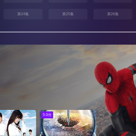
第24集
第25集
第26集
第31集
第32集
第33集
第38集
第39集
第40集
第45集
第46集完结
5.0分