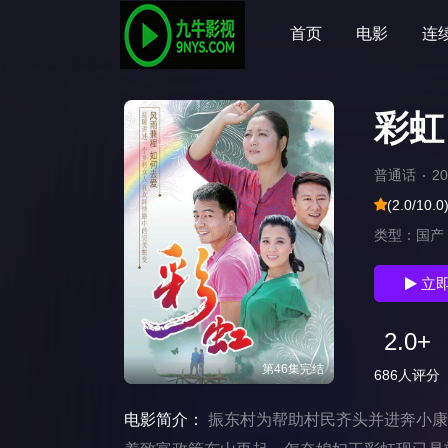
首页
电影
连
彩虹
普通话
20
(2.0/10.0
类型：
国产
立
2.0+
第46集完结
686人评分
电影简介：
振东村为帮助村民齐头并进奔小康