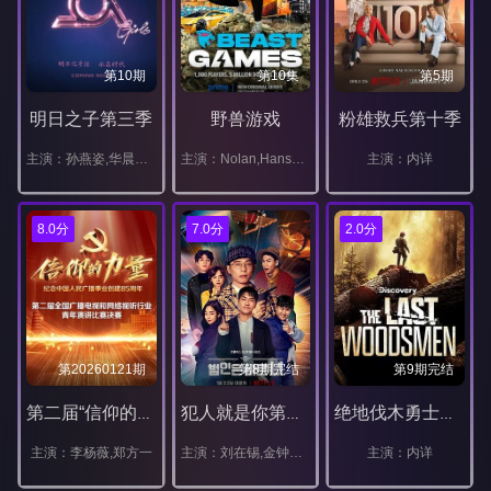
第10期
第10集
第5期
明日之子第三季
野兽游戏
粉雄救兵第十季
主演：孙燕姿,华晨宇,宋丹丹,龙丹妮,毛不易,孟美岐
主演：Nolan,Hansen,阿图罗·德尔·波多黎各,Mr.,Beast,Jasmine,Metivier,Christopher,J.,Presley
主演：内详
8.0分
7.0分
2.0分
第20260121期
第8期完结
第9期完结
第二届“信仰的力量全国广播电视和网络视听行业青年演讲比赛决赛
犯人就是你第三季
绝地伐木勇士第一季
主演：李杨薇,郑方一
主演：刘在锡,金钟民,李光洙,朴敏英,金世正,吴世勋,李昇基
主演：内详