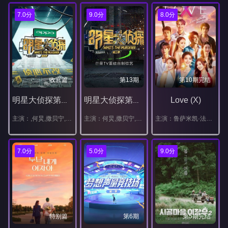
7.0分
9.0分
8.0分
收官篇
第13期
第10期完结
Love (X)
明星大侦探第四季
明星大侦探第三季
主演：,何炅,撒贝宁,白敬亭,王鸥,张若昀,刘昊然,魏大勋,邓伦,吴映洁,黄明昊,谭松韵,林更新,魏晨,吴昕,王源,乔振宇,乔杉,马丽,大张伟,谢娜,乔欣
主演：何炅,撒贝宁,白敬亭,吴映洁,张若昀,吴磊
主演：鲁萨米凯·法格伦德,玫缇卡·吉勒诺拉帕,达尔姆泰·普兰西普,克丽丝·霍旺,Namnung,Joy,Cherry,Mill,Sunny,Tod,Asse,Matheus,Junsu,Hwang,Time
7.0分
5.0分
9.0分
特别篇
第6期
第5期完结