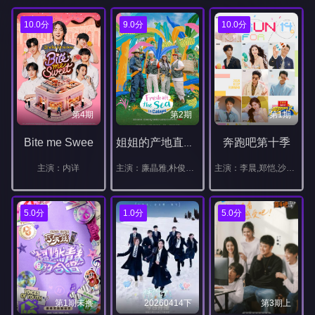
10.0分
9.0分
10.0分
第4期
第2期
第1期
Bite me Swee
奔跑吧第十季
姐姐的产地直送in卡拉佩
主演：内详
主演：廉晶雅,朴俊勉,金惠奫,DEX,(金珍映)
主演：李晨,郑恺,沙溢,白鹿,范丞丞,张真源,孟子义,李昀锐
5.0分
1.0分
5.0分
第1期未播
20260414下
第3期上