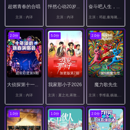
超燃青春的合唱
怦然心动20岁：冬季2026
奋斗吧人生，演员篇
主演：内详
主演：内详
主演：邓超,秦海璐,陈赫,五百
2.0分
5.0分
2.0分
超前彩蛋第9期
加更版第7期
第5期魔先堡
我家那小子2026
魔力歌先生
大侦探第十一季十年侦心新春演唱会
主演：内详
主演：夏之光,蒋敦豪,余承恩,王瀚哲,齐思钧,陆虎,小鹿,靳梦佳,李松蔚
主演：李维嘉,杨迪,大张伟,戴军,高进,龚琳娜,黄龄,蒋敦豪,吉克隽逸,张小婉,张宇,王蓉,黄子弘凡
1.0分
1.0分
2.0分