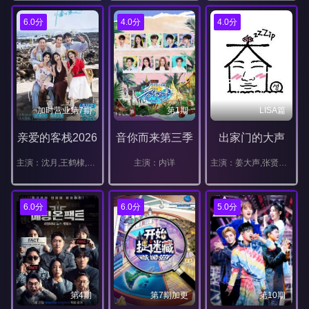
6.0分
4.0分
4.0分
加时营业第7期
第1期
LISA篇
亲爱的客栈2026
音你而来第三季
出家门的大声
主演：沈月,王鹤棣,秦岚,徐志胜,张宸逍,吴泽林
主演：内详
主演：姜大声,张贤胜,东永裴,周元,高庚杓,朴志妍,Gummy,李娜拉,柳伊秀,尹厦情,朴山多拉,李准,李侑菲,李正信,崔东旭,金俊秀,金炯秀,权志龙
6.0分
6.0分
5.0分
第4期
第7期加更
第10期