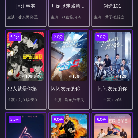
押注事实
创造101
开始捉迷藏第二季
主演：张东民,陈重权,郑永镇,hell,mouth,李龙真,金艺媛,朴成珉,姜爱
主演：张鑫栋,马奇,楼嘉豪,孟欢,罗景文,马琪芮
主演：黄子韬,陈嘉桦,张杰,胡彦斌,王一博
5.0分
2.0分
7.0分
第10期完结
第10期下
第12期
闪闪发光的你
犯人就是你第二季
闪闪发光的你第二季
主演：刘在锡,安在旭,金钟民,朴敏英,李昇基,吴世勋,金世正
主演：马东,张泉灵
主演：内详
2.0分
6.0分
6.0分