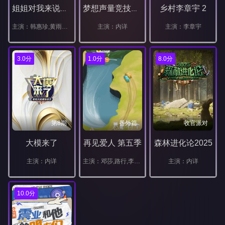
乡村李章宇 2
姐姐对我来说是女人
梦想声量竞技场第一季
主演：韩惠珍,黄雨瑟惠,张祐荣,崔秀彬
主演：内详
主演：李章宇
3.0分
1.0分
8.0分
第8期
番外篇
收官派对
大模来了
再见爱人 第五季
森林进化论2025
主演：内详
主演：邓莎,路行,李施嬅,车崇健,何美延,梁淞,胡彦斌,姜逸磊,林心如,李维嘉,刘擎,张春
主演：内详
10.0分