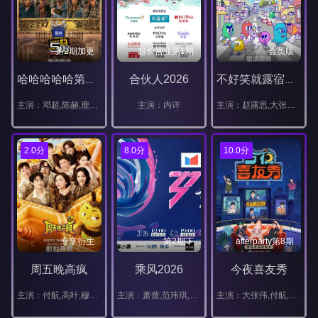
第2期加更
超长营业第1期
会员版
合伙人2026
哈哈哈哈哈第六季
不好笑就露宿街头
主演：邓超,陈赫,鹿晗,范志毅,王勉
主演：内详
主演：赵露思,大张伟,小鹿,周奇墨,翟佳宁
2.0分
8.0分
10.0分
专享衍生
第2期下
afterparty第8期
周五晚高疯
乘风2026
今夜喜友秀
主演：付航,高叶,穆祉丞,王传君,汪铎,魏大勋,杨迪,周冬雨,周奇,祝绪丹
主演：萧蔷,范玮琪,徐洁儿,乌兰图雅,叶一茜,者来女,曾沛慈,江语晨,徐梦洁,安崎,李心洁,李小冉,赵子琪,温峥嵘,陶昕然,唐艺昕,阚清子,陈凯琳,代斯,何宣林,孙怡,张慧雯,张月,陈瑶,黄灿灿,张艺上,王濛,万千惠,淡淡,侯宇,谢楠,维妮娜
主演：大张伟,付航,陈妍希,黄晓明,沈月,房主任,刘仁铖,唐香玉,王勉,小北,詹鑫,于祥宇,翟佳宁,张海宇