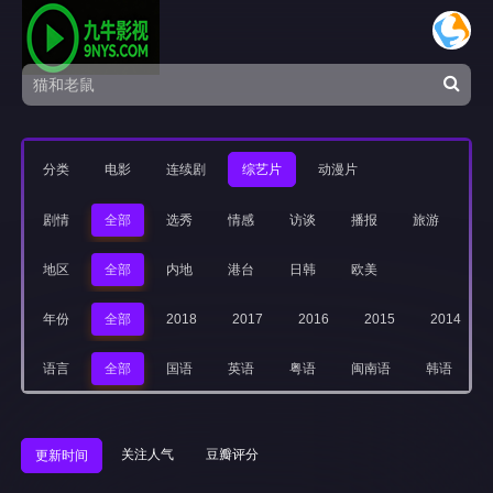
分类
电影
连续剧
综艺片
动漫片
剧情
全部
选秀
情感
访谈
播报
旅游
音
地区
全部
内地
港台
日韩
欧美
年份
全部
2018
2017
2016
2015
2014
语言
全部
国语
英语
粤语
闽南语
韩语
关注人气
豆瓣评分
更新时间