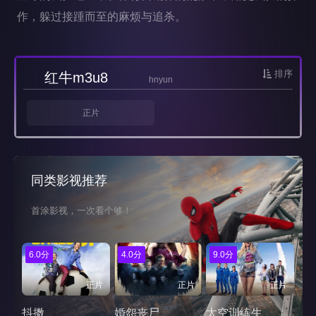
作，躲过接踵而至的麻烦与追杀。
排序
红牛m3u8
hnyun
正片
同类影视推荐
首涂影视，一次看个够！
6.0分
4.0分
9.0分
正片
正片
正片
抖擞
婚怨丧尸
太空训练生