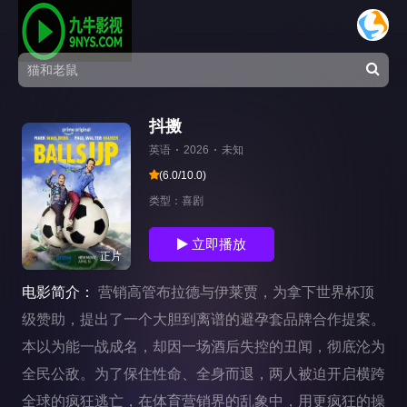
抖擞
英语
2026
未知
(6.0/10.0)
类型：
喜剧
立即播放
正片
电影简介：
营销高管布拉德与伊莱贾，为拿下世界杯顶
级赞助，提出了一个大胆到离谱的避孕套品牌合作提案。
本以为能一战成名，却因一场酒后失控的丑闻，彻底沦为
全民公敌。为了保住性命、全身而退，两人被迫开启横跨
全球的疯狂逃亡，在体育营销界的乱象中，用更疯狂的操