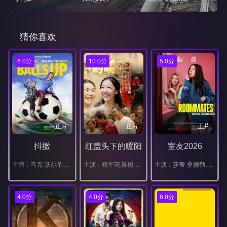
猜你喜欢
6.0分
10.0分
5.0分
正片
正片
正片
抖擞
红盖头下的暖阳
室友2026
主演：马克·沃尔伯格,保罗·沃尔特·豪泽,丹妮拉·曼希沃,本杰明·布拉特,莫莉·香侬,萨莎·拜伦·科恩,埃里克·安德烈,艾娃·德·多米尼奇,切尔茜·克里斯普,Hal,Cumpston,马图斯,杰登·伊尔文,泽恩·格斯纳,Connor,Barton,安东尼奥·阿尔瓦雷斯,Natyse,Chan,弗朗塞斯卡·沃特斯,Dan,Silveira,杰克森·托泽尔,Jackie,Flynn,John,Reynolds
主演：杨军亮,陈姗姗,武昭怡,王晶
主演：莎蒂·桑德勒,克洛伊·伊斯特,比利·布莱克,莎拉·谢尔曼,艾丹·朗福德,贝拉·墨菲,贾雅·哈珀,斯托姆·瑞德,艾薇·沃尔克,娜塔莎·雷昂,尼克·克罗尔,马丁·赫利希,亚当·桑德勒,Annalise,Mishler,亚历山德拉·西尔,Seth,Fuentes,亚历山大·詹姆森,索菲娅·冈萨雷斯,Rebecca,Lynn,Goldfarb,苔丝·奥贝尔,Jonathan,Auguste,艾比·万·李,本·海涅曼,邦妮·罗斯
4.0分
4.0分
6.0分