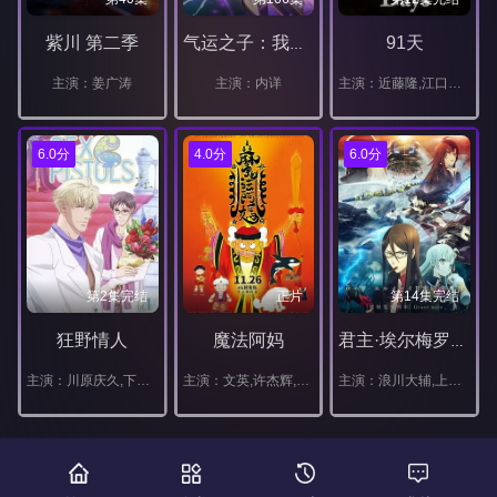
紫川 第二季
91天
气运之子：我可以无限暴击 动态漫画
主演：姜广涛
主演：内详
主演：近藤隆,江口拓也,小野大辅,齐藤壮马,津田健次郎,西山宏太朗,中村悠一,樱井孝宏,山路和弘,三上哲,佐藤奏美,本渡枫,铃木达央,天田益男,滨田贤二,东城日沙子,古川慎,茶风林,咲野俊介,加濑康之,绵贯龙之介,佐藤节二,浅野麻由美,大塚芳忠,木村昴,市道真央,朝井彩加,青木瑠璃子,辻亲八,石井康嗣,黑田崇矢,伊丸冈笃,东地宏树
6.0分
4.0分
6.0分
第2集完结
正片
第14集完结
狂野情人
魔法阿妈
君主·埃尔梅罗二世事件簿魔眼收集列车
主演：川原庆久,下野纮,杉田智和,羽多野涉,游佐浩二,野岛裕史
主演：文英,许杰辉,莊博文
主演：浪川大辅,上田丽奈,小野大辅,水濑祈,松冈祯丞,山下诚一郎,小林裕介,平川大辅,皆口裕子,野岛裕史,伊藤静,乃村健次,冈咲美保,米泽圆,大地叶,川澄绫子,山崎巧,大塚明夫