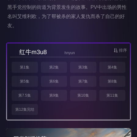
黑手党控制的街道为背景发生的故事。PV中出场的男性
名叫艾维利欧，为了帮被杀的家人复仇而杀了自己的好
友。
排序
红牛m3u8
hnyun
第1集
第2集
第3集
第4集
第5集
第6集
第7集
第8集
第7.5集
第9集
第10集
第11集
第12集完结