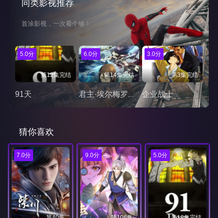
同类影视推荐
首涂影视，一次看个够！
5.0分
6.0分
3.0分
第12集完结
第14集完结
第3集完结
91天
企业战士
君主·埃尔梅罗二世事件簿魔眼收集列车
猜你喜欢
7.0分
9.0分
5.0分
第40集
第106集
第12集完结