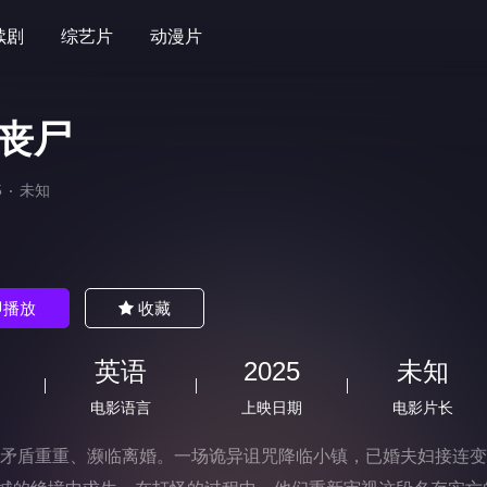
续剧
综艺片
动漫片
丧尸
5
未知
)
即播放
收藏
英语
2025
未知
电影语言
上映日期
电影片长
矛盾重重、濒临离婚。一场诡异诅咒降临小镇，已婚夫妇接连变