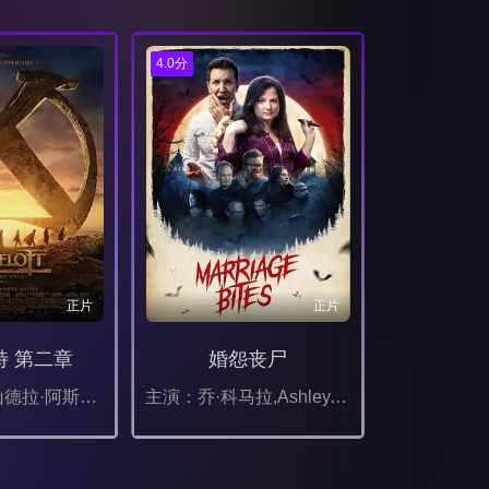
4.0分
正片
正片
特 第二章
婚怨丧尸
主演：亚历山德拉·阿斯提耶尔,阿诺克·格林布戈,利翁内尔·阿斯蒂尔
主演：乔·科马拉,Ashley,Hargrove,Darren,Ewing,扎卡里·瓦斯克斯,詹姆斯·杜瓦尔,罗伯特·拉萨多,艾娃·康纳利,Daniel,Emery,Taylor,温·赖克特,亚历克西斯·巴卡,Nicole,Butler,肖恩,C.菲利普斯,格雷森·索恩·基尔帕特里克,Michael,Mau,凯文·达菲