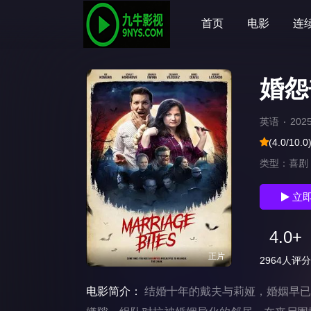
首页
电影
连
婚怨
英语
202
(4.0/10.0
类型：
喜剧
立
4.0+
正片
2964人评分
电影简介：
结婚十年的戴夫与莉娅，婚姻早已