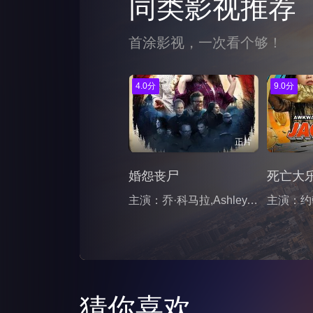
同类影视推荐
首涂影视，一次看个够！
4.0分
9.0分
正片
婚怨丧尸
死亡大
主演：乔·科马拉,Ashley,Hargrove,Darren,Ewing,扎卡里·瓦斯克斯,詹姆斯·杜瓦尔,罗伯特·拉萨多,艾娃·康纳利,Daniel,Emery,Taylor,温·赖克特,亚历克西斯·巴卡,Nicole,Butler,肖恩,C.菲利普斯,格雷森·索恩·基尔帕特里克,Michael,Mau,凯文·达菲
猜你喜欢