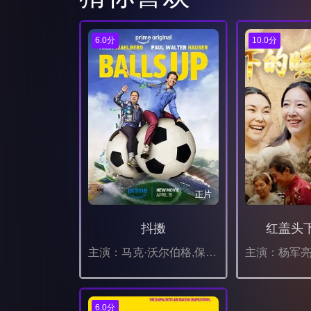
6.0分
10.0分
正片
抖擞
红盖头
主演：马克·沃尔伯格,保罗·沃尔特·豪泽,丹妮拉·曼希沃,本杰明·布拉特,莫莉·香侬,萨莎·拜伦·科恩,埃里克·安德烈,艾娃·德·多米尼奇,切尔茜·克里斯普,Hal,Cumpston,马图斯,杰登·伊尔文,泽恩·格斯纳,Connor,Barton,安东尼奥·阿尔瓦雷斯,Natyse,Chan,弗朗塞斯卡·沃特斯,Dan,Silveira,杰克森·托泽尔,Jackie,Flynn,John,Reynolds
6.0分