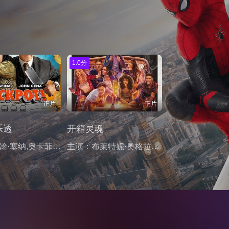
1.0分
正片
正片
乐透
开箱灵魂
主演：约翰·塞纳,奥卡菲娜,刘思慕,西恩·威廉·斯科特,Michael,Hitchcock,艾登·梅耶里,贝琦·安·贝克,亚当·雷,莱斯利·大卫·贝克,凡妮莎卡特,多莉·德莱昂,Murray,Hill,山姆·阿斯加里,泰勒·奥特加,切尔西·霍姆斯,Cassidy,Kahler,阿尔特·纽柯克,Andzelika,Bobrova,艾迪·达文波特,唐纳德·伊莱斯·沃特金斯
主演：布莱特妮·奥格拉迪,詹姆斯·莫罗西尼,阿莉西娅·戴柏南·凯里,德文·特雷尔,嘉文·莱特伍德,蕾娜·哈迪斯蒂,妮娜·布隆加登,大卫·汤普森,麦蒂森·达文波特,Myhraliza,Aala,Tyrone,J.,Criss,A.,Brian,Daniels,Francisco,Diego,Garcia,Tommy,Hestmark,Timothy,Krabill,Jesaar,Landavaso,海莉·基娜·劳腾巴赫,达娜·米利肯,John,Michael,Murphey,阿里·诺德利