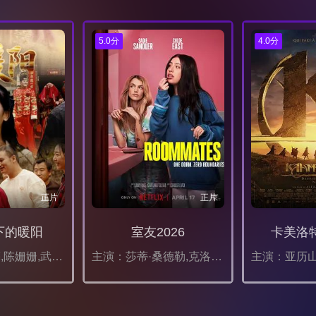
5.0分
4.0分
正片
正片
下的暖阳
室友2026
卡美洛
主演：杨军亮,陈姗姗,武昭怡,王晶
主演：莎蒂·桑德勒,克洛伊·伊斯特,比利·布莱克,莎拉·谢尔曼,艾丹·朗福德,贝拉·墨菲,贾雅·哈珀,斯托姆·瑞德,艾薇·沃尔克,娜塔莎·雷昂,尼克·克罗尔,马丁·赫利希,亚当·桑德勒,Annalise,Mishler,亚历山德拉·西尔,Seth,Fuentes,亚历山大·詹姆森,索菲娅·冈萨雷斯,Rebecca,Lynn,Goldfarb,苔丝·奥贝尔,Jonathan,Auguste,艾比·万·李,本·海涅曼,邦妮·罗斯