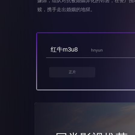
嫌隙，组队对抗被婚姻异化的邻居，在丧尸围
赎，携手走出婚姻的地狱。
红牛m3u8
hnyun
正片