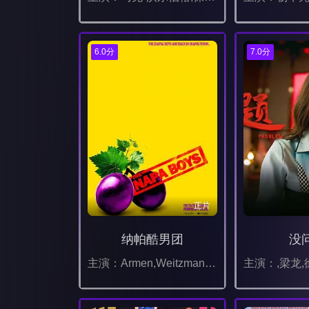
6.0分
7.0分
正片
纳帕酷男团
没
主演：Armen,Weitzman,尼克·科里罗西,Vanessa,Chester