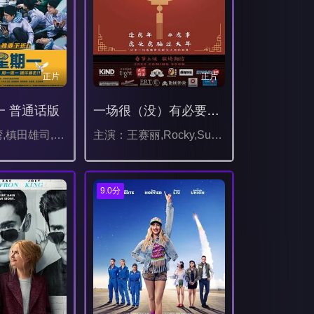
正片
正片
一 普通话版
一场很（没）有必要的春晚
主演：圆井湾,槙田雄司,长村航希,三河悠冴,八木光太郎,高野春树,岛田桃依,池田良,主浜晴美
主演：王赛丽,Rocky,Sun,李灿,张一心,钱进,刘薇薇,冯奕萌,韩长福,孙雪峰,Antonia,Ma,门家兴,Hana,Margesson,Oscar,张伯宏,益晗,刘培红,Emma,Shang,Shelly,Chen,
9.0分