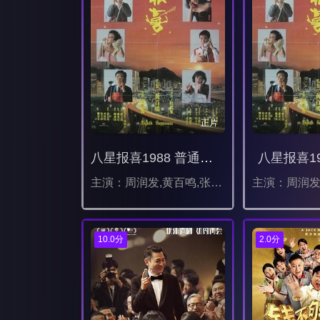
正片
八星报喜1988 普通话版
八星报喜19
主演：周润发,黄百鸣,张学友,钟楚红,郑裕玲,袁洁莹,冯宝宝,黄坤玄,李香琴,郑丹瑞
10.0分
2.0分