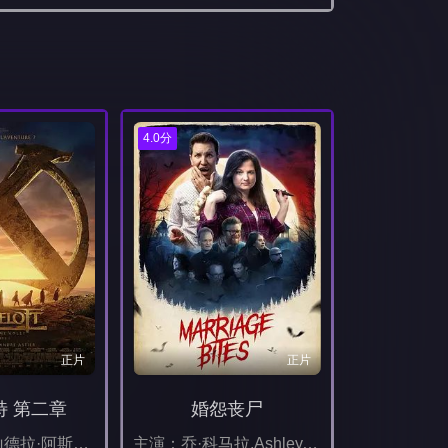
4.0分
正片
正片
特 第二章
婚怨丧尸
主演：亚历山德拉·阿斯提耶尔,阿诺克·格林布戈,利翁内尔·阿斯蒂尔
主演：乔·科马拉,Ashley,Hargrove,Darren,Ewing,扎卡里·瓦斯克斯,詹姆斯·杜瓦尔,罗伯特·拉萨多,艾娃·康纳利,Daniel,Emery,Taylor,温·赖克特,亚历克西斯·巴卡,Nicole,Butler,肖恩,C.菲利普斯,格雷森·索恩·基尔帕特里克,Michael,Mau,凯文·达菲