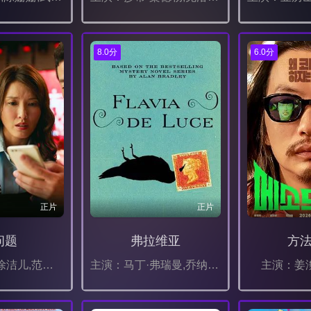
8.0分
6.0分
正片
正片
问题
弗拉维亚
方
主演：,梁龙,徐洁儿,范帅琦
主演：马丁·弗瑞曼,乔纳森·普雷斯,托比·琼斯,莫莉·贝尔·赖特,安妮特·白兰特,汉娜·纽,杰米·比米什,迈克尔·卡尔金,阿丽埃拉·格拉泽,卡兰·吉尔,Tallulah,Conabeare,玛拉马·科利特,皮埃尔·伯格曼,Max,Cortezi,Arthur,Heath,劳伦斯·拉塞尔,Zach,Colton,Davide,Scalcon,Liam,Carrington,Gus,Hudgins
主演：姜