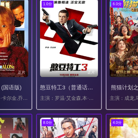
1.0分
6.0分
正片
正片
(国语版)
憨豆特工3（普通话版）
熊猫计划
主演：麦考利·卡尔金,乔·佩西,丹尼尔·斯特恩,约翰·赫德,罗伯茨·布洛瑟姆,·C·莫罗纳,克里斯汀·敏特尔,戴阿娜·坎佩露,杰迪代亚·科恩,基南·卡尔金,森塔·摩西,泰利·斯内尔,马特·多赫蒂,拉尔夫·富迪,迈克尔·吉多,雷·托勒,比莉·伯德,比尔·厄尔文,格里·贝克尔,克拉克·德弗洛,丹尼·沃霍尔,霍普·戴维斯,詹姆斯·雷恩,肯·哈德森·坎贝尔,吉姆·奥特莱比,莱昂纳尔·巴里摩尔,奎因.卡尔金,拉加·高斯内尔,詹姆斯·M·赫夫曼,宝拉·纽瑟姆,尤里·鲁特曼,卢西亚诺·萨贝
主演：罗温·艾金森,本·米勒,欧嘉·柯瑞兰寇,杰克·莱西,艾玛·汤普森,米兰达·亨妮莎,亚当·詹姆斯,萨曼莎·罗素,大卫·穆梅尼,通恰伊·古奈什,梶冈润一,埃迪·奥康奈尔,尼克·欧文福特,马修·比尔德
8.0分
4.0分