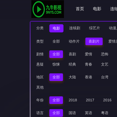
首页
电影
连
分类
连续剧
综艺片
动漫
电影
类型
全部
动作片
喜剧片
爱情
剧情
全部
喜剧
爱情
恐怖
悬疑
惊悚
经典
青春
文艺
地区
全部
大陆
香港
台湾
其他
年份
全部
2018
2017
2016
语言
全部
国语
英语
粤语