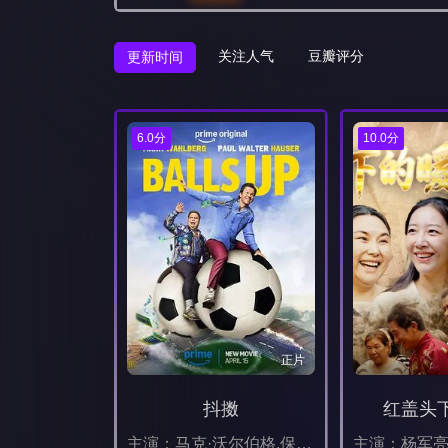
关注人气
豆瓣评分
更新时间
6.0分
10.0分
正片
抖擞
红盖头
主演：马克·沃尔伯格,保罗·沃尔特·豪泽,丹妮拉·曼希沃,本杰明·布拉特,莫莉·香侬,萨莎·拜伦·科恩,埃里克·安德烈,艾娃·德·多米尼奇,切尔茜·克里斯普,Hal,Cumpston,马图斯,杰登·伊尔文,泽恩·格斯纳,Connor,Barton,安东尼奥·阿尔瓦雷斯,Natyse,Chan,弗朗塞斯卡·沃特斯,Dan,Silveira,杰克森·托泽尔,Jackie,Flynn,John,Reynolds