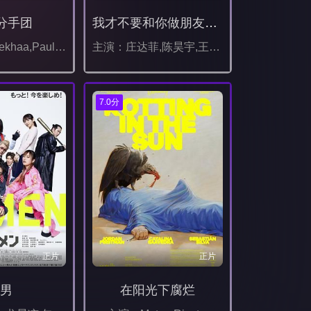
分手团
我才不要和你做朋友呢电影版
主演：Patralekhaa,Paul,拉杰什·沙玛,瓦伦·沙玛,Gopal,Datt,桑尼·辛格·尼贾尔,曼吉特·辛格,伊希塔·拉吉,Jassie,Gill
主演：庄达菲,陈昊宇,王皓,毕雯珺,贾冰,牛莉,杨皓宇,钱芳,车保罗,董思怡,王佳宝,闫强,万国鹏
7.0分
正片
正片
G男
在阳光下腐烂