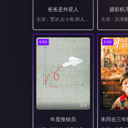
爸爸是外星人
摄影机
主演：贾冰,左小青,萌儿,侯天来,唐旭,曹瑞,杜志国,代严战,苗圃,范明
4.0分
2.0分
正片
年度推销员