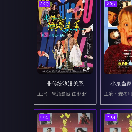
3.0分
2.0分
正片
非传统浪漫关系
小鬼当家 
主演：朱颜曼滋,任彬,赵小棠,王天放,于谨维,王劲松,金广发,王勉,颜安,赵夕汐,孙丞潇,张帆,钱迪迪,汪曲攸,邓飞,于小彬,丁文博,牛犇,葛兆美
8.0分
2.0分