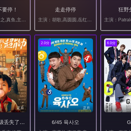
不要停！
走走停停
狂野
主演：滨津隆之,真鱼,主浜晴美,秋山柚稀,长屋和彰,细井学,市原洋,山崎俊太郎,大泽真一郎,竹原芳子,吉田美纪,合田纯奈,浅森咲希奈,山口友和,藤村拓矢,岩合智史,高桥恭子
主演：胡歌,高圆圆,岳红,周野芒,金靖,刘钧,甘昀宸,刘仪伟,张鲁一,袁弘,王真儿,赫子铭,小爱,滕哲
2.0分
6.0分
正片
正片
朱同在三年级丢失了超能力
6/45 육사오