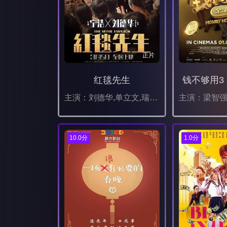
正片
红毯先生
钱不够用3
主演：刘德华,单立文,瑞玛·席丹,余伟国,宁浩,林熙蕾,梁家辉,杨千嬅,王晶,张子贤,刘漪琳,周炜,孙阳,薛宝鹤,马东
10.0分
1.0分