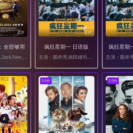
正片
正片
：全部够用
疯狂星期一 日语版
疯狂星期
主演：梁智强,Jack,Neo,李国煌,Mark,Lee,程旭辉,Henry,Thia
主演：圆井湾,槙田雄司,长村航希,三河悠冴,八木光太郎,高野春树,岛田桃依,池田良,主浜晴美
5.0分
2.0分