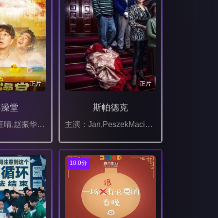
正片
正片
喜澡堂
斯帕德克
主演：刘頔,汪晴,赵振华,张耀之,刘冠麟,张百乔
主演：Jan,PeszekMaciej,StuhrJoanna,Trzepiecinska
10.0分