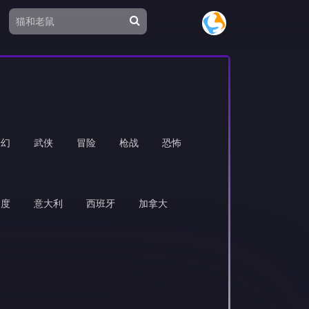
奇幻
武侠
冒险
枪战
恐怖
印度
意大利
西班牙
加拿大