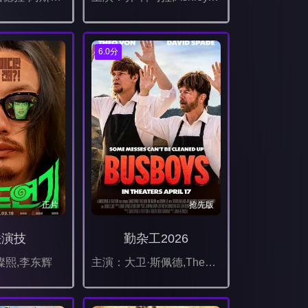
6.0分
正片
抢先版
法演技
勤杂工2026
澯熙,李东辉
主演：大卫·斯佩德,Theo,Von