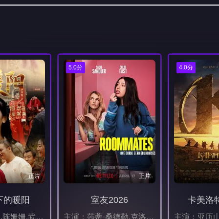
5.0分
4.0分
正片
正片
下的暖阳
室友2026
卡美洛
主演：杨军亮,陈姗姗,武昭怡,王晶
主演：莎蒂·桑德勒,克洛伊·伊斯特,比利·布莱克,莎拉·谢尔曼,艾丹·朗福德,贝拉·墨菲,贾雅·哈珀,斯托姆·瑞德,艾薇·沃尔克,娜塔莎·雷昂,尼克·克罗尔,马丁·赫利希,亚当·桑德勒,Annalise,Mishler,亚历山德拉·西尔,Seth,Fuentes,亚历山大·詹姆森,索菲娅·冈萨雷斯,Rebecca,Lynn,Goldfarb,苔丝·奥贝尔,Jonathan,Auguste,艾比·万·李,本·海涅曼,邦妮·罗斯