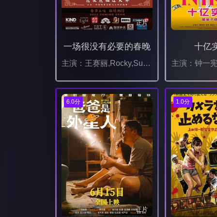
正片
一场很没有必要的春晚
十亿
主演：王赛丽,Rocky,Sun,李灿,张一心,钱进,刘薇薇,冯奕萌,韩长福,孙雪峰,Antonia,Ma,门家兴,Hana,Margesson,Oscar,张伯宏,益晗,刘培红,Emma,Shang,Shelly,Chen,
主演：钟一宪
6.0分
1.0分
正片