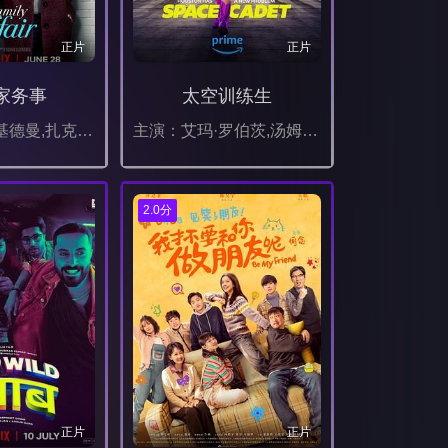
正片
正片
家务事
太空训练生
主演：妮可·基德曼,扎克·埃夫隆,乔伊·金,丽兹·考什,凯西·贝茨,雪莉·可拉,吉塞特·瓦伦丁,奥利维亚·马克林,贝利·M·B,艾格尼丝·孟嘉萨瑞,Seoum,Tylor,Aun,Melissa,Kennemore,Jonathan,Auguste,韦斯·杰顿,伊恩·格雷格,Kannon,科拉·林德尔,泽勒·阿芙拉多普洛丝,Sarah,Baskin,奈杰尔·巴托
主演：艾玛·罗伯茨,汤姆·霍珀,柳波,加布里埃尔·尤尼恩,古忽·维玛,德丝·莱迪克,塞巴斯蒂安·雅特拉,山姆·洛巴兹,大卫·弗利,雅莎·杰克逊,Andrew,Call,Josephine,Huang,特洛伊·岩田,Caroline,Concannon,John,Ahlin,托马斯·马特斯,Fergie,L.,Philippe,Alli,Brown,Glo,Tavarez,阿莱格拉·赫特
2.0分
正片
正片