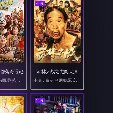
4.0分
抢先版
正片
之部落奇遇记
武林大战之龙闯天涯
主演：成龙,马丽,乔杉,于洋,王影璐,张子栋,王成思,柯达,宋木子,冯满,王星,潘斌龙,于荣光,胡笑源
主演：白洁,马朋颜,冠英郑,沛琳
1.0分