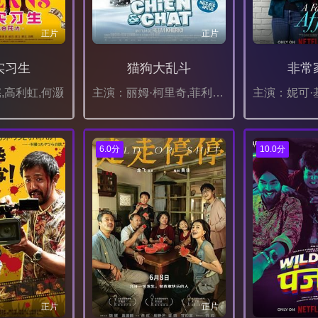
正片
正片
实习生
猫狗大乱斗
非常
,高利虹,何灏
主演：丽姆·柯里奇,菲利普·拉肖
6.0分
10.0分
正片
正片