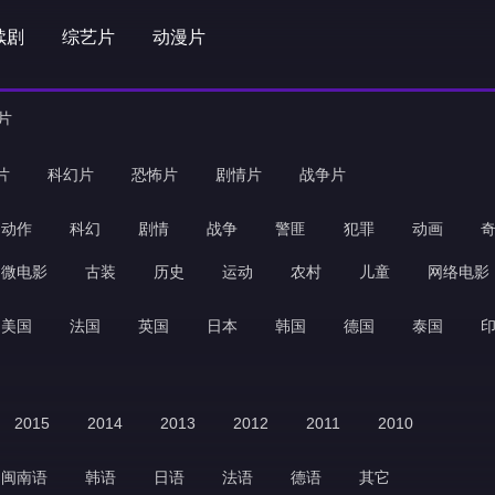
续剧
综艺片
动漫片
片
片
科幻片
恐怖片
剧情片
战争片
动作
科幻
剧情
战争
警匪
犯罪
动画
微电影
古装
历史
运动
农村
儿童
网络电影
美国
法国
英国
日本
韩国
德国
泰国
2015
2014
2013
2012
2011
2010
闽南语
韩语
日语
法语
德语
其它