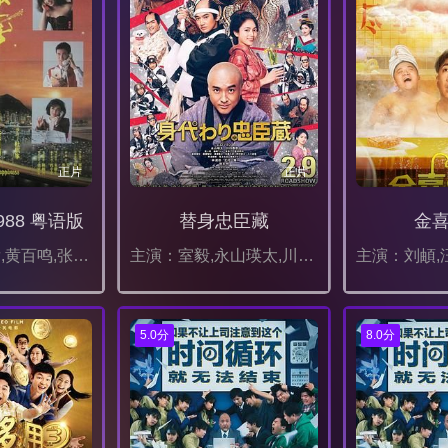
正片
正片
88 粤语版
替身忠臣藏
金
主演：周润发,黄百鸣,张学友,钟楚红,郑裕玲,袁洁莹,冯宝宝,黄坤玄,李香琴,郑丹瑞
主演：室毅,永山瑛太,川口春奈,林遣都,柄本明,北村一辉,尾上右近,森崎温,星田英利,广濑智纪,滨津隆之,野村康太,入江甚仪,野波麻帆,宽一郎,本多力,板垣瑞生,桥本爱实,加藤小夏
5.0分
8.0分