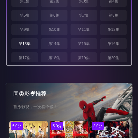
第1集
第2集
第3集
第4集
第5集
第6集
第7集
第8集
第9集
第10集
第11集
第12集
第13集
第14集
第15集
第16集
第17集
第18集
第19集
第20集
第21集
第22集
第23集
第24集
同类影视推荐
首涂影视，一次看个够！
5.0分
5.0分
3.0分