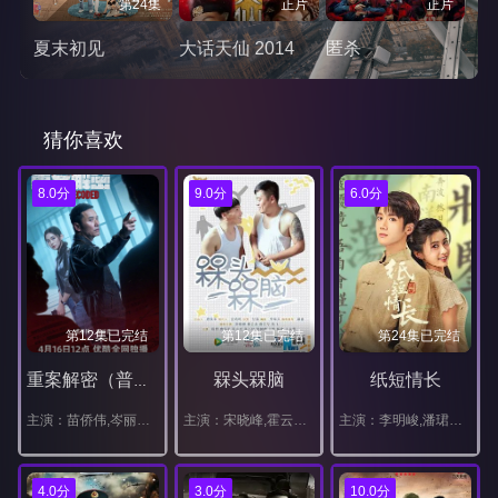
第24集
正片
正片
夏末初见
大话天仙 2014
匿杀
猜你喜欢
8.0分
9.0分
6.0分
第12集已完结
第12集已完结
第24集已完结
槑头槑脑
纸短情长
重案解密（普通话）
主演：苗侨伟,岑丽香,周家怡,朱晨丽,梁靖琪,李天翔,胡炯龙,何珮瑜,洪永城,梁诺妍,梁烈唯,张松枝,艾威,谢天华,陈嘉宝,谭旻萱,何嘉莉
主演：宋晓峰,霍云龙,唐娜,程野,张小伟,田娃,王悦,燕飞
主演：李明峻,潘珺雅,汪汐潮,樊驿宁
4.0分
3.0分
10.0分