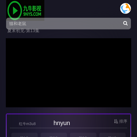
夏末初见-第13集
排序
hnyun
红牛m3u8