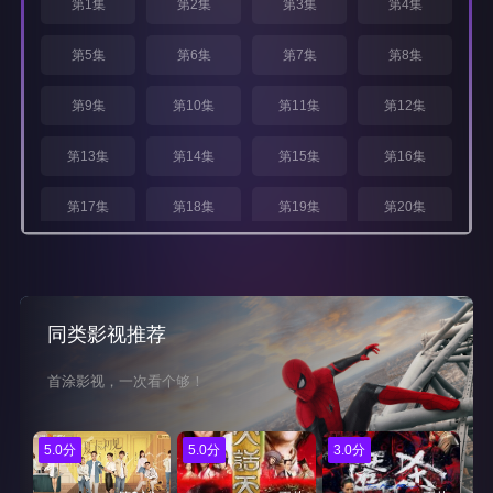
第1集
第2集
第3集
第4集
第5集
第6集
第7集
第8集
第9集
第10集
第11集
第12集
第13集
第14集
第15集
第16集
第17集
第18集
第19集
第20集
第21集
第22集
第23集
第24集
同类影视推荐
首涂影视，一次看个够！
5.0分
5.0分
3.0分