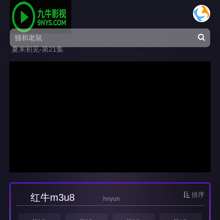
夏末初见-第21集
排序
红牛m3u8
hnyun