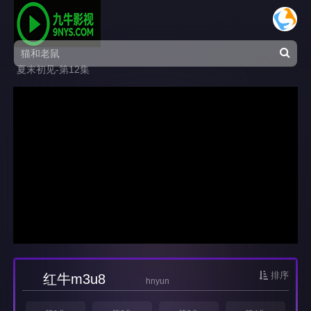
夏末初见-第12集
排序
红牛m3u8
hnyun