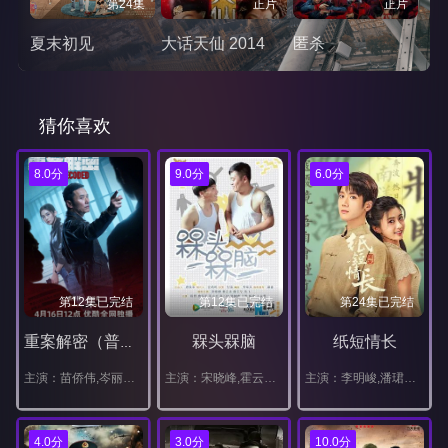
第24集
正片
正片
夏末初见
大话天仙 2014
匿杀
猜你喜欢
8.0分
9.0分
6.0分
第12集已完结
第12集已完结
第24集已完结
槑头槑脑
纸短情长
重案解密（普通话）
主演：苗侨伟,岑丽香,周家怡,朱晨丽,梁靖琪,李天翔,胡炯龙,何珮瑜,洪永城,梁诺妍,梁烈唯,张松枝,艾威,谢天华,陈嘉宝,谭旻萱,何嘉莉
主演：宋晓峰,霍云龙,唐娜,程野,张小伟,田娃,王悦,燕飞
主演：李明峻,潘珺雅,汪汐潮,樊驿宁
4.0分
3.0分
10.0分