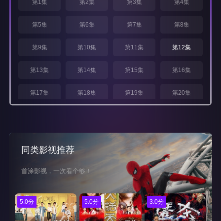
第1集
第2集
第3集
第4集
第5集
第6集
第7集
第8集
第9集
第10集
第11集
第12集
第13集
第14集
第15集
第16集
第17集
第18集
第19集
第20集
第21集
第22集
第23集
第24集
同类影视推荐
首涂影视，一次看个够！
5.0分
5.0分
3.0分