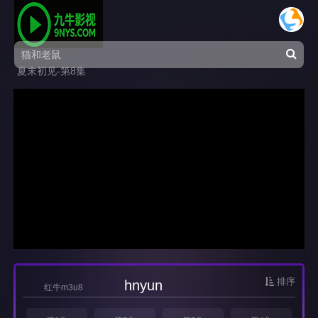
夏末初见-第8集
排序
hnyun
红牛m3u8