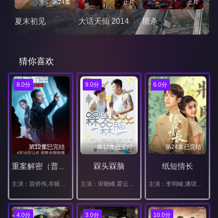
第24集
正片
正片
夏末初见
大话天仙 2014
匿杀
猜你喜欢
8.0分
9.0分
6.0分
第12集已完结
第12集已完结
第24集已完结
槑头槑脑
纸短情长
重案解密（普通话）
主演：苗侨伟,岑丽香,周家怡,朱晨丽,梁靖琪,李天翔,胡炯龙,何珮瑜,洪永城,梁诺妍,梁烈唯,张松枝,艾威,谢天华,陈嘉宝,谭旻萱,何嘉莉
主演：宋晓峰,霍云龙,唐娜,程野,张小伟,田娃,王悦,燕飞
主演：李明峻,潘珺雅,汪汐潮,樊驿宁
4.0分
3.0分
10.0分