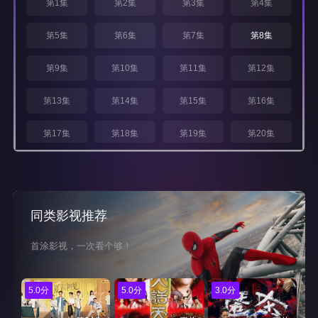
第1集
第2集
第3集
第4集
第5集
第6集
第7集
第8集
第9集
第10集
第11集
第12集
第13集
第14集
第15集
第16集
第17集
第18集
第19集
第20集
第21集
第22集
第23集
第24集
同类影视推荐
首涂影视，一次看个够！
5.0分
5.0分
3.0分