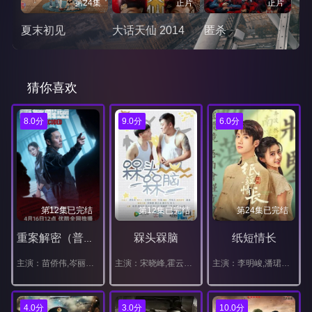
第24集
正片
正片
夏末初见
大话天仙 2014
匿杀
猜你喜欢
8.0分
9.0分
6.0分
第12集已完结
第12集已完结
第24集已完结
槑头槑脑
纸短情长
重案解密（普通话）
主演：苗侨伟,岑丽香,周家怡,朱晨丽,梁靖琪,李天翔,胡炯龙,何珮瑜,洪永城,梁诺妍,梁烈唯,张松枝,艾威,谢天华,陈嘉宝,谭旻萱,何嘉莉
主演：宋晓峰,霍云龙,唐娜,程野,张小伟,田娃,王悦,燕飞
主演：李明峻,潘珺雅,汪汐潮,樊驿宁
4.0分
3.0分
10.0分