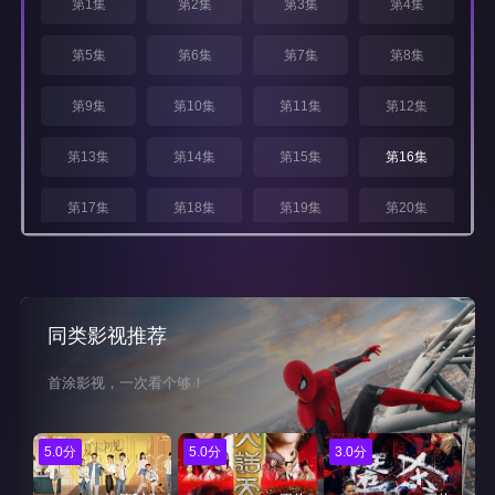
第1集
第2集
第3集
第4集
第5集
第6集
第7集
第8集
第9集
第10集
第11集
第12集
第13集
第14集
第15集
第16集
第17集
第18集
第19集
第20集
第21集
第22集
第23集
第24集
同类影视推荐
首涂影视，一次看个够！
5.0分
5.0分
3.0分