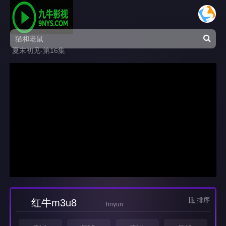
夏末初见-第16集
排序
红牛m3u8
hnyun