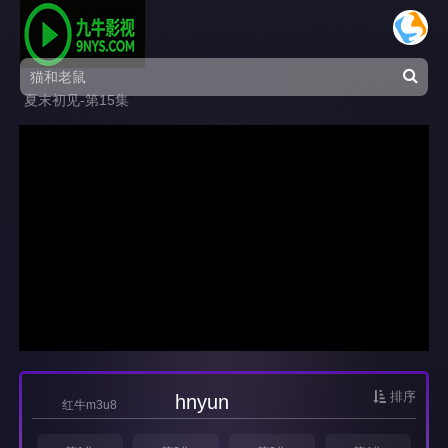
夏末初见-第15集
排序
hnyun
红牛m3u8