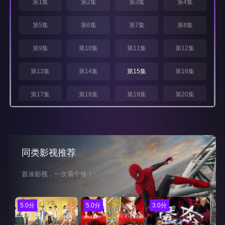
第1集
第2集
第3集
第4集
第5集
第6集
第7集
第8集
第9集
第10集
第11集
第12集
第13集
第14集
第15集
第16集
第17集
第18集
第19集
第20集
第21集
第22集
第23集
第24集
同类影视推荐
首涂影视，一次看个够！
5.0分
5.0分
3.0分