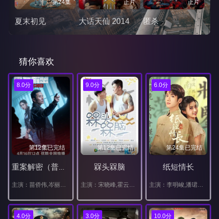
第24集
正片
正片
夏末初见
大话天仙 2014
匿杀
猜你喜欢
8.0分
9.0分
6.0分
第12集已完结
第12集已完结
第24集已完结
槑头槑脑
纸短情长
重案解密（普通话）
主演：苗侨伟,岑丽香,周家怡,朱晨丽,梁靖琪,李天翔,胡炯龙,何珮瑜,洪永城,梁诺妍,梁烈唯,张松枝,艾威,谢天华,陈嘉宝,谭旻萱,何嘉莉
主演：宋晓峰,霍云龙,唐娜,程野,张小伟,田娃,王悦,燕飞
主演：李明峻,潘珺雅,汪汐潮,樊驿宁
4.0分
3.0分
10.0分